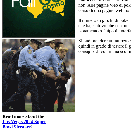
non. Alle pagine web di poker
corso di una pagine web non-p
Il numero di giochi di poker
che ha; si dovrebbe cercare 
pagamento o il tipo di interfa
Si può prendere un numero di
quindi in grado di testare il 
consiglia di voi in una scomm
Read more about the
Las Vegas 2024 Super
Bowl Streaker
!