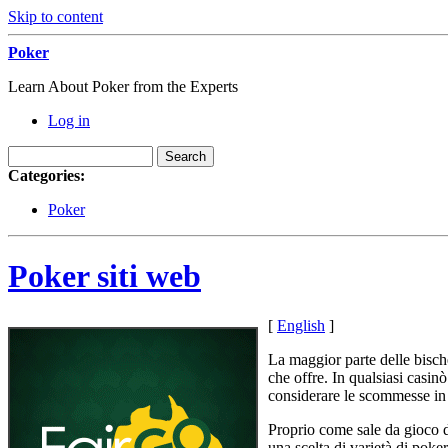
Skip to content
Poker
Learn About Poker from the Experts
Log in
Categories:
Poker
Poker siti web
[
English
]
La maggior parte delle bische
che offre. In qualsiasi casin
considerare le scommesse in 
Proprio come sale da gioco d
una scelta di varietà di pok